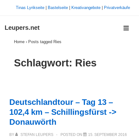
↓
Tinas Lyrikseite
|
Bastelseite
|
Kreativangebote
|
Privatverkäufe
Zum
Inhalt
Leupers.net
MEN
Home
›
Posts tagged Ries
Main
Navigation
Schlagwort:
Ries
Deutschlandtour – Tag 13 –
102,4 km – Schillingsfürst ->
Donauwörth
BY
STEFAN LEUPERS
POSTED ON
15. SEPTEMBER 2016