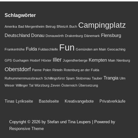
Schlagwörter
Campingplatz
Amerika
Bad Mergentheim
Betrug
BNetzA
Buch
Deutschland
Donau
Flensburg
Donauwörth
Drakenburg
Dänemark
Fun
Fulda
Frankenhöhe
Fuldaschleife
Gemünden am Main
Geocaching
Iller
Kempten
GPS
Guxhagen
Hodorf
Höxter
Jugendherberge
Main
Nienburg
Oberstdorf
Panne
Polen
Rinteln
Rotenburg an der Fulda
Trangia
Rufnummernmussbrauch
Schillingsfürst
Spam
Stolzenau
Tauber
Ulm
Weser
Willinger Tal
Würzburg
Zeven
Österreich
Übersetzung
Footer-
Tinas Lyrikseite
Bastelseite
Kreativangebote
Privatverkäufe
Menü
Copyright © 2026
by Stefan und Tina Leupers
| Powered by
Responsive Theme