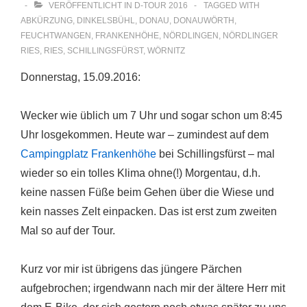
VERÖFFENTLICHT IN
D-TOUR 2016
TAGGED WITH
ABKÜRZUNG
,
DINKELSBÜHL
,
DONAU
,
DONAUWÖRTH
,
FEUCHTWANGEN
,
FRANKENHÖHE
,
NÖRDLINGEN
,
NÖRDLINGER
RIES
,
RIES
,
SCHILLINGSFÜRST
,
WÖRNITZ
Donnerstag, 15.09.2016:
Wecker wie üblich um 7 Uhr und sogar schon um 8:45
Uhr losgekommen. Heute war – zumindest auf dem
Campingplatz Frankenhöhe
bei Schillingsfürst – mal
wieder so ein tolles Klima ohne(!) Morgentau, d.h.
keine nassen Füße beim Gehen über die Wiese und
kein nasses Zelt einpacken. Das ist erst zum zweiten
Mal so auf der Tour.
Kurz vor mir ist übrigens das jüngere Pärchen
aufgebrochen; irgendwann nach mir der ältere Herr mit